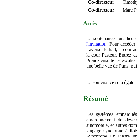
Co-directeur
Timoth
Co-directeur
Marc P
Accès
La soutenance aura lieu 
l'invitation
. Pour accéder 
traverser le hall, la cour 
la cour Pasteur. Entrez d
Prenez ensuite les escalier
une belle vue de Paris, puis
La soutenance sera égalem
Résumé
Les systèmes embarqués
environnement de dévelo
automobile, et autres dom
langage synchrone à flot
Synchrone. En Lustre, un