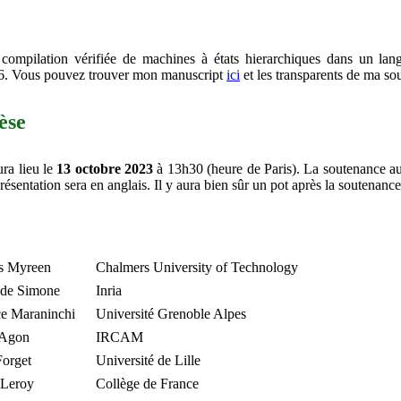
a compilation vérifiée de machines à états hierarchiques dans un lan
 6. Vous pouvez trouver mon manuscript
ici
et les transparents de ma s
èse
ra lieu le
13 octobre 2023
à 13h30 (heure de Paris). La soutenance au
résentation sera en anglais. Il y aura bien sûr un pot après la soutenance
s Myreen
Chalmers University of Technology
 de Simone
Inria
ce Maraninchi
Université Grenoble Alpes
 Agon
IRCAM
Forget
Université de Lille
 Leroy
Collège de France