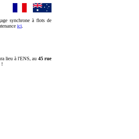
gage synchrone à flots de
outenance
ici
.
ra lieu à l'ENS, au
45 rue
 !