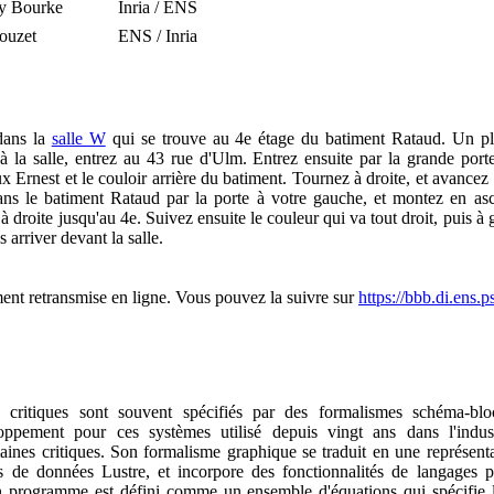
y Bourke
Inria / ENS
ouzet
ENS / Inria
dans la
salle W
qui se trouve au 4e étage du batiment Rataud. Un pla
à la salle, entrez au 43 rue d'Ulm. Entrez ensuite par la grande port
aux Ernest et le couloir arrière du batiment. Tournez à droite, et avancez
ans le batiment Rataud par la porte à votre gauche, et montez en as
 à droite jusqu'au 4e. Suivez ensuite le couleur qui va tout droit, puis 
 arriver devant la salle.
ent retransmise en ligne. Vous pouvez la suivre sur
https://bbb.di.ens.p
 critiques sont souvent spécifiés par des formalismes schéma-b
ppement pour ces systèmes utilisé depuis vingt ans dans l'industr
aines critiques. Son formalisme graphique se traduit en une représentat
s de données Lustre, et incorpore des fonctionnalités de langages
 programme est défini comme un ensemble d'équations qui spécifie la 