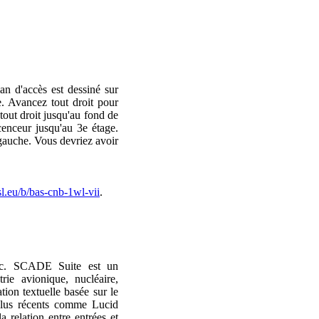
n d'accès est dessiné sur
e. Avancez tout droit pour
 tout droit jusqu'au fond de
cenceur jusqu'au 3e étage.
à gauche. Vous devriez avoir
sl.eu/b/bas-cnb-1wl-vii
.
loc. SCADE Suite est un
ie avionique, nucléaire,
ion textuelle basée sur le
 plus récents comme Lucid
relation entre entrées et